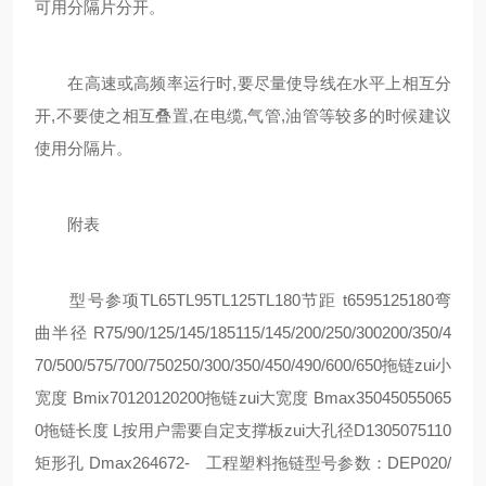
可用分隔片分开。
在高速或高频率运行时,要尽量使导线在水平上相互分
开,不要使之相互叠置,在电缆,气管,油管等较多的时候建议
使用分隔片。
附表
型号参项TL65TL95TL125TL180节距 t6595125180弯
曲半径 R75/90/125/145/185115/145/200/250/300200/350/4
70/500/575/700/750250/300/350/450/490/600/650拖链zui小
宽度 Bmix70120120200拖链zui大宽度 Bmax35045055065
0拖链长度 L按用户需要自定支撑板zui大孔径D1305075110
矩形孔 Dmax264672- 工程塑料拖链型号参数：DEP020/