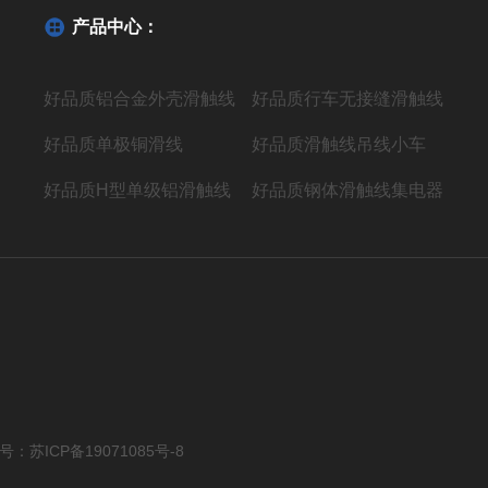
产品中心：
好品质铝合金外壳滑触线
好品质行车无接缝滑触线
好品质单极铜滑线
好品质滑触线吊线小车
好品质H型单级铝滑触线
好品质钢体滑触线集电器
案号：
苏ICP备19071085号-8