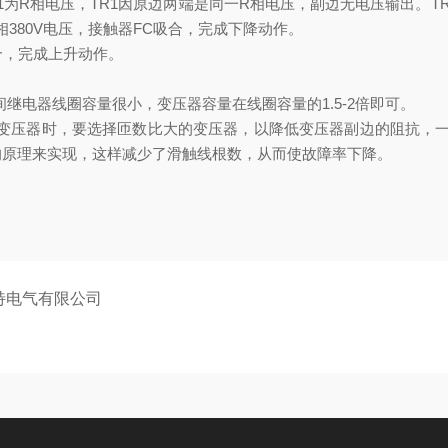
1为R相电压，TR1因原边两端是同一R相电压，副边无电压输出。TR2
380V电压，接触器FC吸合，完成下降动作。
合，完成上升动作。
间继电器线圈容量很小，变压器容量在线圈容量的1.5-2倍即可。
变压器时，要选择匝数比大的变压器，以降低变压器副边的阻抗，一般选择3
的原理来实现，这样减少了滑触线根数，从而使故障率下降。
特电气有限公司