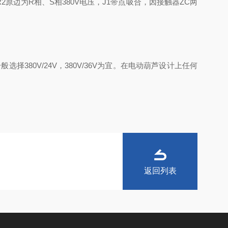
原边为R相、S相380V电压，J1带点吸合，因接触器ZC两
80V/24V，380V/36V为宜。在电动葫芦设计上任何
返回列表