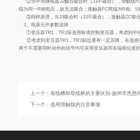
②
当中间继电器J2触点吸合时（J3不吸合），滑触线H
端为同一R相电压，故无法吸合；接触器FC两端为R相、S相
③
同样原理，当J3吸合时（J2不吸合），接触器ZC吸
2、电器元件参数选择
①
变压器TR1，TR2应选用标准控制变压器，考虑到中
②
考虑到变压器TR1，TR2副边要有一定压降，在选择
两个不需要同时动作的信号均可采用变压器同名端相位差
上一个：
母线槽和母线桥的主要区别-扬州市杰恩
下一个：
选用滑触线的注意事项