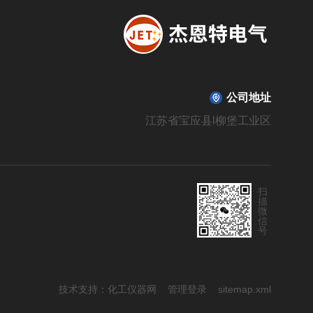
公司地址
江苏省宝应县l柳堡工业区
扫
描
微
信
号
技术支持：
化工仪器网
管理登录
sitemap.xml