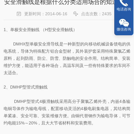
安全滑触线是根据什么分类适用场合的知道吗？
电话咨询
更新时间：2014-06-16
点击次数：2435
微信咨询
1、单极安全滑触线 （H型安全滑触线）
DMHX型单极安全滑导线是一种新型的向移动机械设备馈电的供
电系统，导体为特殊配方铝合金型材，其外装护套采用特殊聚氯乙烯
原料，起到防雨、防尘、防雪、防触电的安全作用。结构简单、安装
维护方便，能适用于各种场合，高温车间及一些有特殊要求的车间不
太适合。
2、DMHP型管式滑触线
DMHP型管式4极滑触线采用高分子聚氯乙烯外壳，内嵌4条输
电铜导体作为输电母线，配置移动灵活的4极电刷集电器，其结构简
单紧凑、安全可靠、安装维修方便。由铜代替钢作为输电导体，可节
约电能15%～20%，且大大节省材料和安装费用。